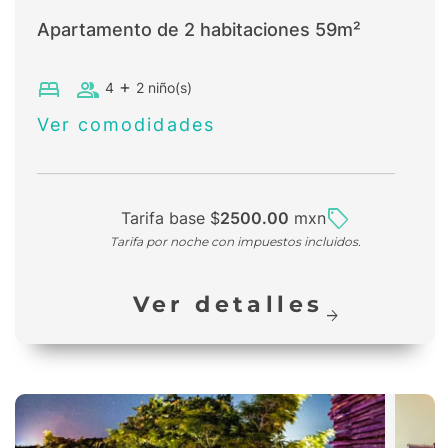
Apartamento de 2 habitaciones
59
m²
bed
group
+
4
2
niño(s)
Ver comodidades
sell
Tarifa base $
2500.00
mxn
Tarifa
por noche
con
impuestos incluidos.
Ver detalles
arrow_forward