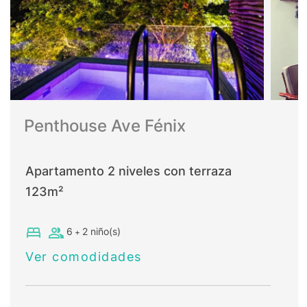
Penthouse Ave Fénix
Apartamento 2 niveles con terraza
123
m²
bed
group
6
2
niño(s)
+
Ver comodidades