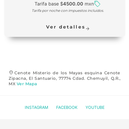
sell
Tarifa base $
4500.00
mxn
Tarifa
por noche
con
impuestos incluidos.
Ver detalles
arrow_forward
location_on
Cenote Misterio de los Mayas esquina Cenote
Zipacna, El Santuario, 77774 Cdad. Chemuyil, Q.R.,
MX
Ver Mapa
INSTAGRAM
FACEBOOK
YOUTUBE