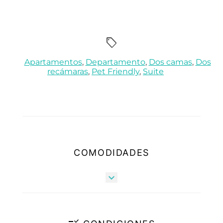
sell
Apartamentos
,
Departamento
,
Dos camas
,
Dos
recámaras
,
Pet Friendly
,
Suite
COMODIDADES
