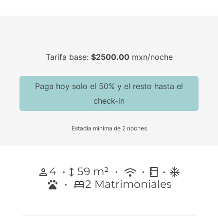
Tarifa base:
$2500.00
mxn
/noche
Paga hoy solo el
50%
y el resto hasta el
check-in
Estadía mínima de 2 noches
4
•
59 m² •
•
•
person
height
wifi
kitchen
ac_unit
•
2 Matrimoniales
pets
bed