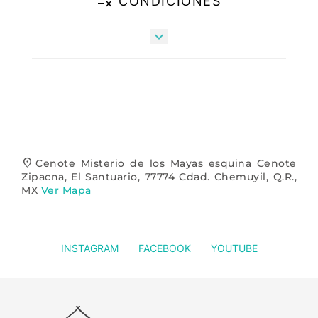
rule
CONDICIONES

location_on
Cenote Misterio de los Mayas esquina Cenote
Zipacna, El Santuario, 77774 Cdad. Chemuyil, Q.R.,
MX
Ver Mapa
INSTAGRAM
FACEBOOK
YOUTUBE