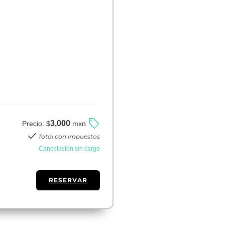
sell
3,000
Precio:
$
mxn
check
Total con impuestos
Cancelación sin cargo
RESERVAR