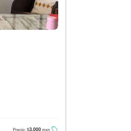
sell
3,000
Precio:
$
mxn