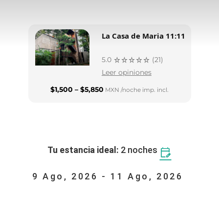
La Casa de Maria 11:11
5.0
(21)
star_ratestar_ratestar_ratestar_ratestar_rate
Leer opiniones
$1,500 – $5,850
MXN
/noche
imp. incl.
Tu estancia ideal:
2 noches
edit_calendar
9 Ago, 2026
-
11 Ago, 2026