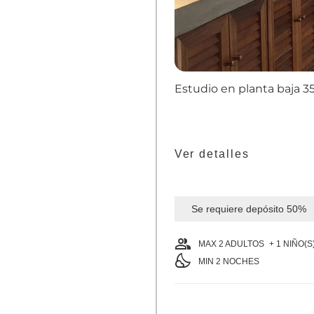
Estudio en planta baja
3
Ver detalles
Se requiere depósito
50%
group
MAX 2 ADULTOS
+ 1 NIÑO(S)
nights_stay
MIN
2
NOCHES