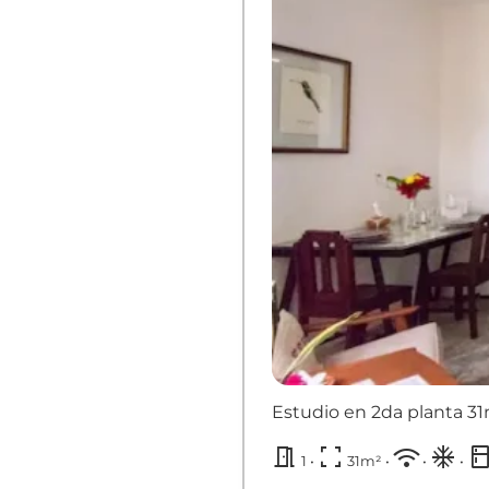
Estudio en 2da planta
31
meeting_room
fullscreen
wifi
ac_unit
kitch
1 •
31m² •
•
•