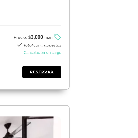
sell
3,000
Precio:
$
mxn
check
Total con impuestos
Cancelación sin cargo
RESERVAR