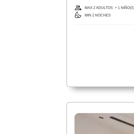
group
MAX 2 ADULTOS
+ 1 NIÑO(S)
nights_stay
MIN
2
NOCHES