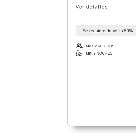
Ver detalles
Se requiere depósito
50%
group
MAX 2 ADULTOS
nights_stay
MIN
2
NOCHES