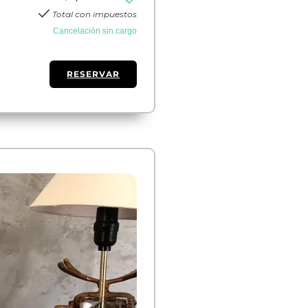
check
Total con impuestos
Cancelación sin cargo
RESERVAR